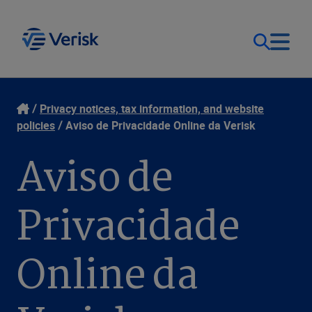
Our Focus
Login
Privacy notices, tax information, and website
policies
Aviso de Privacidade Online da Verisk
Contact Us
Our Solutions
Aviso de
United States (EN)
Resources
Privacidade
Company
Online da