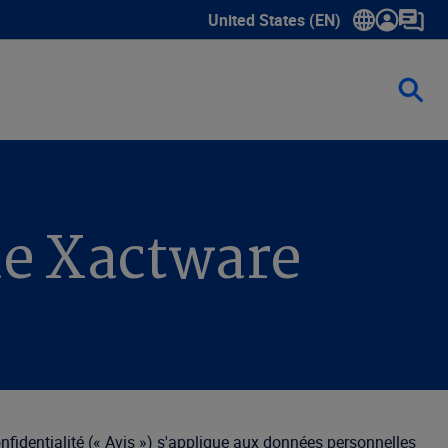
United States (EN)
Show submenu for language sele
 de Xactware
nfidentialité (« Avis ») s'applique aux données personnelles