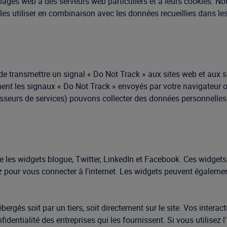
les pages web à des serveurs web particuliers et à leurs cookies.
et les utiliser en combinaison avec les données recueillies dans l
e transmettre un signal « Do Not Track » aux sites web et aux 
ement les signaux « Do Not Track » envoyés par votre navigateur
eurs de services) pouvons collecter des données personnelles sur
e les widgets blogue, Twitter, LinkedIn et Facebook. Ces widgets
lisez pour vous connecter à l'internet. Les widgets peuvent égaleme
ergés soit par un tiers, soit directement sur le site. Vos interac
onfidentialité des entreprises qui les fournissent. Si vous utilise