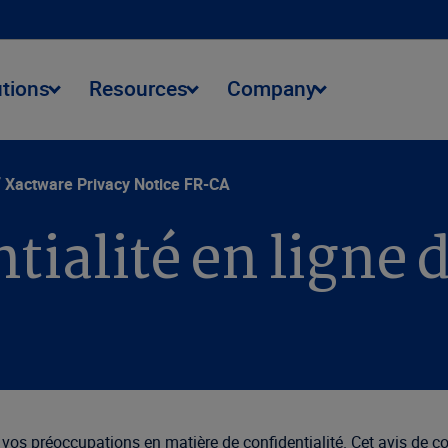
utions
Resources
Company
Xactware Privacy Notice FR-CA
ntialité en ligne
 vos préoccupations en matière de confidentialité. Cet avis de co