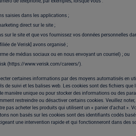
uméro de téléphone, par exemples, lorsque vous :
s saisies dans les applications ;
keting direct sur le site ;
 sur le site et que vos fournissez vos données personnelles dans
liée de Verisk] avons organisé ;
me de médias sociaux ou en nous envoyant un courriel) ; ou
erisk (https://www.verisk.com/careers/).
cter certaines informations par des moyens automatisés en utili
ls de suivi et les balises web. Les cookies sont des fichiers que 
ur de manière unique ou pour stocker des informations ou des par
ment restreindre ou désactiver certains cookies. Veuillez noter
t-être pas acheter les produits qui utilisent un « panier d'achat
etons non basés sur les cookies sont des identifiants codés basés 
 exigeant une intervention rapide et qui fonctionneront dans des 