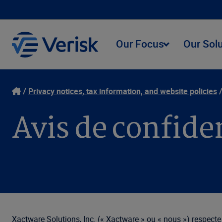
Our Focus
Our Sol
Privacy notices, tax information, and website policies
Avis de confide
Xactware Solutions, Inc. (« Xactware » ou « nous ») respecte