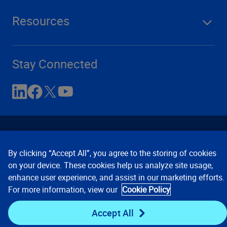
Resources
Stay Connected
By clicking “Accept All”, you agree to the storing of cookies
on your device. These cookies help us analyze site usage,
enhance user experience, and assist in our marketing efforts.
Contact Us
Privacy Notices
Conditions of Use
For more information, view our
Cookie Policy
Cookie Preferences
© 2008, 2026 Verisk Analytics,
Inc. All rights reserved.
Accept All