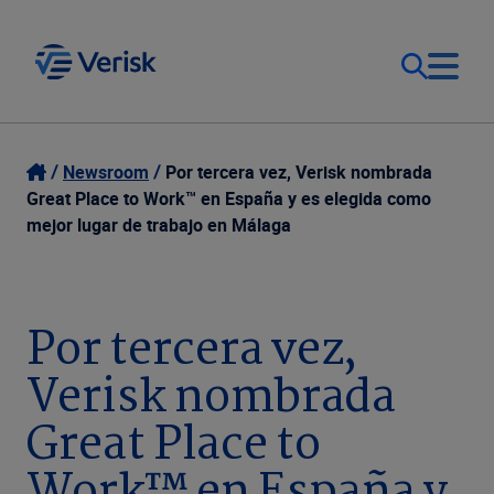
Our Focus
Login
Newsroom
Por tercera vez, Verisk nombrada
Great Place to Work™ en España y es elegida como
Contact Us
mejor lugar de trabajo en Málaga
Our Solutions
United States (EN)
Resources
Por tercera vez,
Verisk nombrada
Company
Great Place to