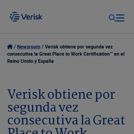
Our Focus
Login
Newsroom
Verisk obtiene por segunda vez
consecutiva la Great Place to Work Certification™ en el
Contact Us
Reino Unido y España
Our Solutions
United States (EN)
Resources
Verisk obtiene por
segunda vez
Company
consecutiva la Great