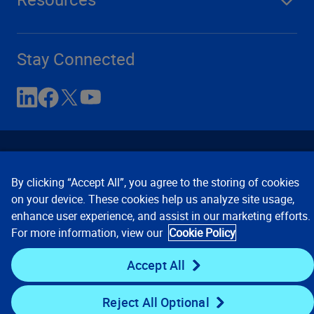
Stay Connected
By clicking “Accept All”, you agree to the storing of cookies
on your device. These cookies help us analyze site usage,
enhance user experience, and assist in our marketing efforts.
Contact Us
Privacy Notices
Conditions of Use
For more information, view our
Cookie Policy
Cookie Preferences
© 2008, 2026 Verisk Analytics,
Inc. All rights reserved.
Accept All
Reject All Optional