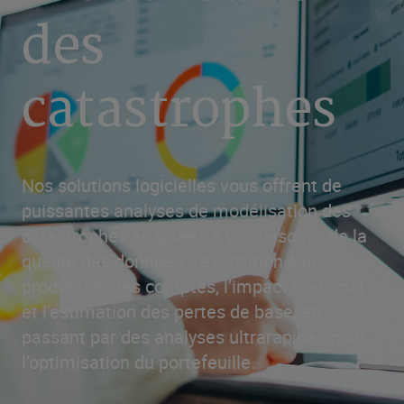
des
catastrophes
Nos solutions logicielles vous offrent de
puissantes analyses de modélisation des
catastrophes adaptées à vos besoins, de la
qualité des données d’exposition à la
production des comptes, l’impact marginal
et l’estimation des pertes de base, en
passant par des analyses ultrarapides pour
l’optimisation du portefeuille.