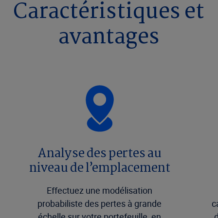
Caractéristiques et
avantages
Analyse des pertes au
niveau de l’emplacement
Effectuez une modélisation
probabiliste des pertes à grande
c
échelle sur votre portefeuille, en
d