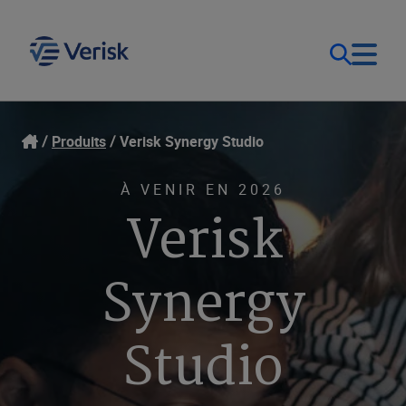
Notre objectif
Ouverture de session
Produits
Verisk Synergy Studio
Contact Us
Nos solutions
À VENIR EN 2026
Verisk
Canada (FR)
Ressources
Synergy
Entreprise
Studio