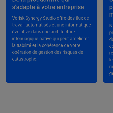
s’adapte à votre entreprise
p
m
Verisk Synergy Studio offre des flux de
travail automatisés et une informatique
N
évolutive dans une architecture
p
infonuagique native qui peut améliorer
d
la fiabilité et la cohérence de votre
c
opération de gestion des risques de
r
catastrophe.
l
m
g