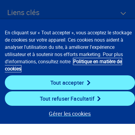
Liens clés
Ressources
En cliquant sur « Tout accepter », vous acceptez le stockage
de cookies sur votre appareil. Ces cookies nous aident à
analyser l'utilisation du site, à améliorer l'expérience
Rester connecté
utilisateur et à soutenir nos efforts marketing. Pour plus
d'informations, consultez notre
Politique en matière de
cookies
Tout accepter
Tout refuser Facultatif
Gérer les cookies
Avis de confidentialité
Conditions d’utilisation
Préférences relatives aux témoins
© 2008, 2026