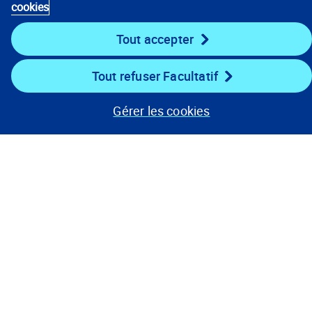
cookies
Tout accepter
Tout refuser Facultatif
Gérer les cookies
Avis de confidentialité
Conditions d’utilisation
Préférences relatives aux témoins
© 2008, 2026
Verisk Analytics, Inc. Tous droits réservés.
États-Unis :
1 800 888-4476
Mondial :
+ 800 48977489