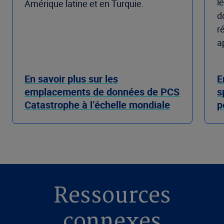
l
Amérique latine et en Turquie.
d
r
a
En savoir plus sur les
E
emplacements de données de PCS
s
Catastrophe à l’échelle mondiale
p
Ressources
connexes