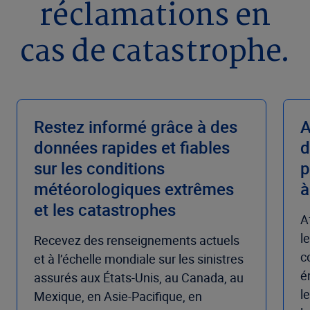
réclamations en
cas de catastrophe.
Restez informé grâce à des
A
données rapides et fiables
d
sur les conditions
p
météorologiques extrêmes
à
et les catastrophes
A
l
Recevez des renseignements actuels
c
et à l’échelle mondiale sur les sinistres
é
assurés aux États-Unis, au Canada, au
l
Mexique, en Asie-Pacifique, en