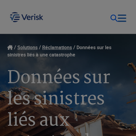
Notre objectif
Ouverture de session
Solutions
Réclamations
Données sur les
sinistres liés à une catastrophe
Contact Us
Nos solutions
Données sur
Canada (FR)
Ressources
les sinistres
Entreprise
liés aux