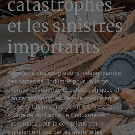
catastrophes
et les sinistres
importants
Accédez à des estimations indépendantes
des pertes de l’industrie pour un large
éventail d’événements catastrophiques et
non catastrophiques dans le monde entier.
®
®
Property Claim Services
(PCS
) est la
source de confiance de l’industrie de
l’assurance pour la compilation et le
signalement des pertes matérielles