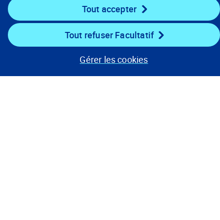
Tout accepter
Rester connecté
Tout refuser Facultatif
Gérer les cookies
Avis de confidentialité
Conditions d’utilisation
Préférences relatives aux témoins
© 2008, 2026
Verisk Analytics, Inc. Tous droits réservés.
États-Unis :
1 800 888-4476
Mondial :
+ 800 48977489