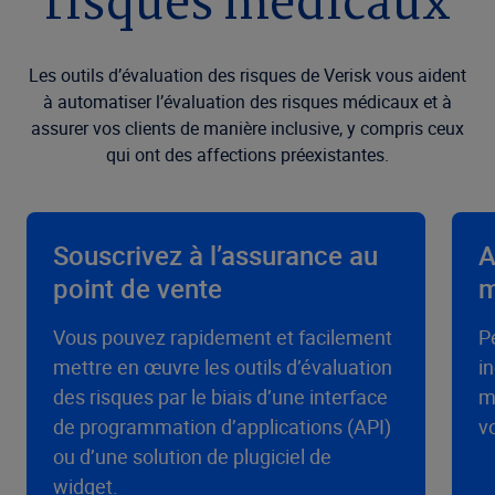
risques médicaux
Les outils d’évaluation des risques de Verisk vous aident
à automatiser l’évaluation des risques médicaux et à
assurer vos clients de manière inclusive, y compris ceux
qui ont des affections préexistantes.
Souscrivez à l’assurance au
A
point de vente
m
V
ous pouvez rapidement et facilement
P
mettre en œuvre
les outils d’évaluation
i
des risques
par le biais d’une interface
m
de programmation d’applications
(API)
v
ou d’une solution de plugiciel de
widget.