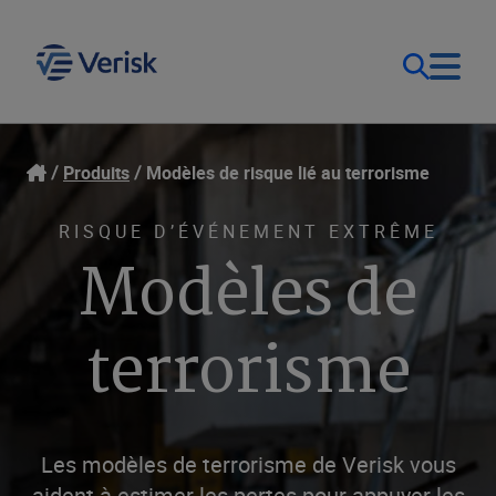
Notre objectif
Ouverture de session
Produits
Modèles de risque lié au terrorisme
Contact Us
Nos solutions
RISQUE D’ÉVÉNEMENT EXTRÊME
Modèles de
Canada (FR)
Ressources
terrorisme
Entreprise
Les modèles de terrorisme de Verisk vous
aident à estimer les pertes pour appuyer les