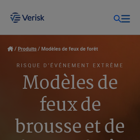
Notre objectif
Ouverture de session
Produits
Modèles de feux de forêt
Contact Us
Nos solutions
RISQUE D’ÉVÉNEMENT EXTRÊME
Modèles de
Canada (FR)
Ressources
feux de
Entreprise
brousse et de