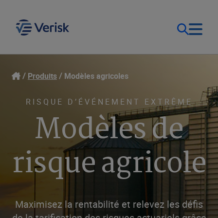
Notre objectif
Ouverture de session
Produits
Modèles agricoles
Contact Us
Nos solutions
RISQUE D’ÉVÉNEMENT EXTRÊME
Modèles de
Canada (FR)
Ressources
risque agricole
Entreprise
Maximisez la rentabilité et relevez les défis
de la tarification des risques actuariels grâce