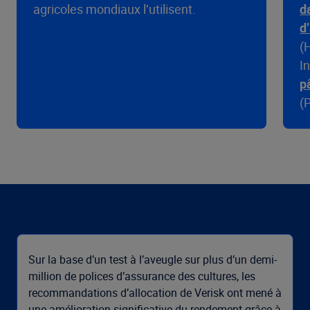
agricoles mondiaux l’utilisent.
d
d
(
I
p
(
Sur la base d’un test à l’aveugle sur plus d’un demi-
million de polices d’assurance des cultures, les
recommandations d’allocation de Verisk ont mené à
une amélioration significative du rendement grâce à