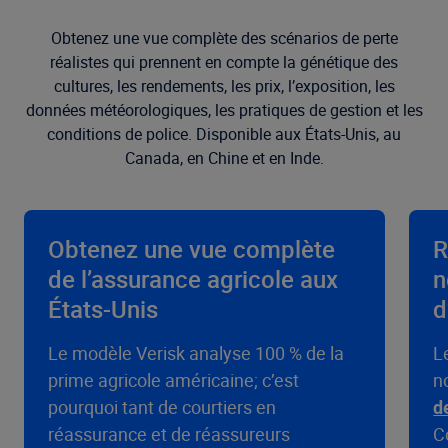
Obtenez une vue complète des scénarios de perte
réalistes qui prennent en compte la génétique des
cultures, les rendements, les prix, l’exposition, les
données météorologiques, les pratiques de gestion et les
conditions de police. Disponible aux États-Unis, au
Canada, en Chine et en Inde.
Obtenez une vue complète
R
de l’assurance agricole aux
n
États-Unis
d
Le modèle Verisk analyse 100 % de la
L
prime agricole américaine; c’est
n
pourquoi tant de courtiers en
d
réassurance et de réassureurs
C