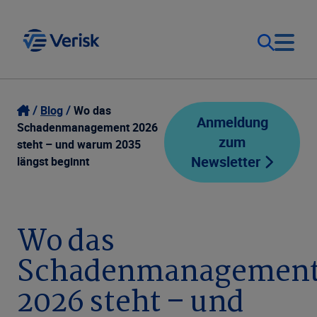
Unsere Lösungen
Kontakt
Blog
Wo das
Anmeldung
Schadenmanagement 2026
zum
steht – und warum 2035
Deutschland (DE)
Ressourcen
Newsletter
längst beginnt
Unternehmen
Wo das
Schadenmanagemen
2026 steht – und