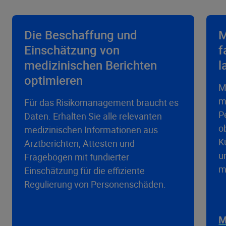
Die Beschaffung und
M
Einschätzung von
f
medizinischen Berichten
l
optimieren
M
m
Für das Risikomanagement braucht es
P
Daten. Erhalten Sie alle relevanten
o
medizinischen Informationen aus
K
Arztberichten, Attesten und
u
Fragebögen mit fundierter
m
Einschätzung für die effiziente
Regulierung von Personenschäden.
M