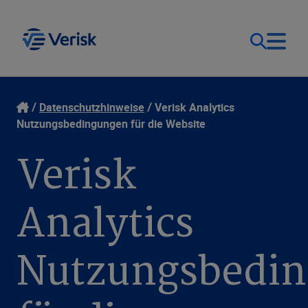
Unsere Lösungen
Kontakt
Datenschutzhinweise
Verisk Analytics
Nutzungsbedingungen für die Website
Deutschland (DE)
Ressourcen
Verisk
Unternehmen
Analytics
Nutzungsbedi