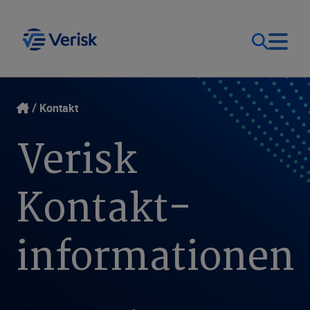
Unsere Lösungen
Kontakt
Kontakt
Verisk
Deutschland (DE)
Ressourcen
Kontakt­
Unternehmen
informationen