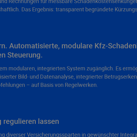
und Rechnungen für messbare Schadenkostensenkungen u
chaftlich. Das Ergebnis: transparent begründete Kürzung
ern. Automatisierte, modulare Kfz-Schade
n Steuerung.
nem modularen, integrierten System zugänglich. Es ermög
ierter Bild- und Datenanalyse, integrierter Betrugserk
fehlungen – auf Basis von Regelwerken.
 regulieren lassen
g diverser Versicherungssparten in gewünschter Integrat