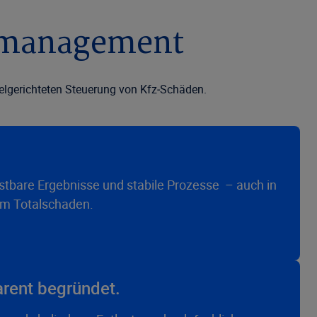
n­management
zielgerichteten Steuerung von Kfz‑Schäden.
astbare Ergebnisse und stabile Prozesse – auch in
zum Totalschaden.
arent begründet.