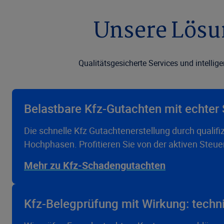
Unsere Lösu
Qualitätsgesicherte Services und intellig
Belastbare Kfz-Gutachten mit echter
Die schnelle Kfz Gutachtenerstellung durch qualif
Hochphasen. Profitieren Sie von der aktiven Steue
Mehr zu Kfz-Schadengutachten
Kfz-Belegprüfung mit Wirkung: techni