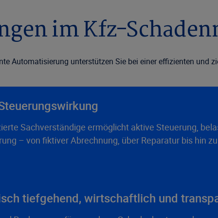
ngen im Kfz-Schade
ente Automatisierung unterstützen Sie bei einer effizienten und 
 Steuerungswirkung
izierte Sachverständige ermöglicht aktive Steuerung, bel
rung – von fiktiver Abrechnung, über Reparatur bis hin 
sch tiefgehend, wirtschaftlich und transp