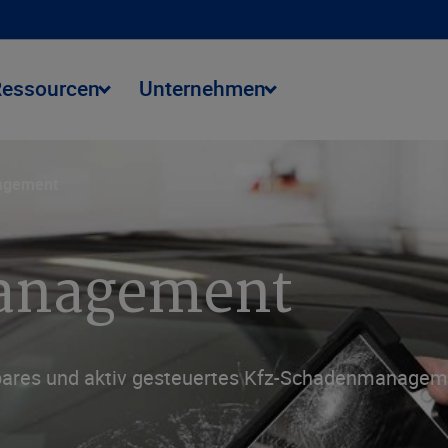
Ressourcen
Unternehmen
agement
management
tbares und aktiv gesteuertes Kfz-Schadenmanagement