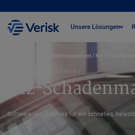
Unsere Lösungen
Lösungen
Schadenmanagement
Kfz-Schadenman
SCHADENMANAGEMENT
Kfz-Schaden­
Software und Services für ein schnelles, belas