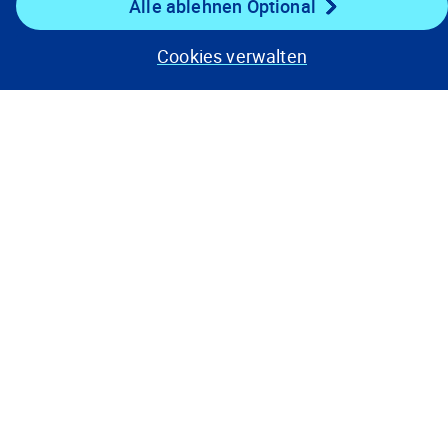
Alle ablehnen Optional
Auf dem Laufenden bleiben
Cookies verwalten
Kontakt
Datenschutzhinweise
Nutzungsbedingungen
Cookie-Einstellungen
©
2008, 2026 Verisk Analytics, Inc. Alle Rechte vorbehalten.