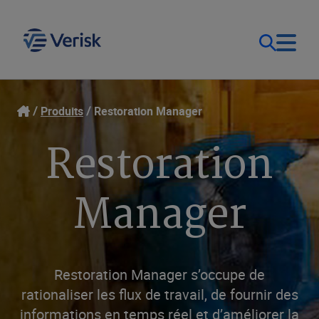
Notre objectif
Ouverture de session
Produits
Restoration Manager
Restoration
Contact Us
Nos solutions
Canada (FR)
Manager
Ressources
Entreprise
Restoration Manager s’occupe de
rationaliser les flux de travail, de fournir des
informations en temps réel et d’améliorer la