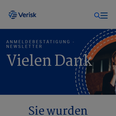
Unsere Lösungen
Kontakt
ANMELDEBESTÄTIGUNG -
NEWSLETTER
Vielen Dank
Deutschland (DE)
Ressourcen
Unternehmen
Sie wurden