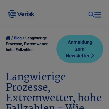
Unsere Lösungen
Kontakt
Blog
Langwierige
Anmeldung
Prozesse, Extremwetter,
zum
hohe Fallzahlen
Deutschland (DE)
Ressourcen
Newsletter
Unternehmen
Langwierige
Prozesse,
Extremwetter, hohe