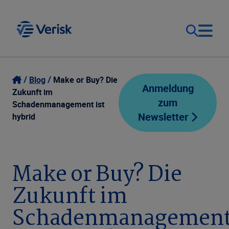
Unsere Lösungen
Kontakt
Blog
Make or Buy? Die
Anmeldung
Zukunft im
zum
Schadenmanagement ist
Deutschland (DE)
Ressourcen
Newsletter
hybrid
Unternehmen
Make or Buy? Die
Zukunft im
Schadenmanagemen