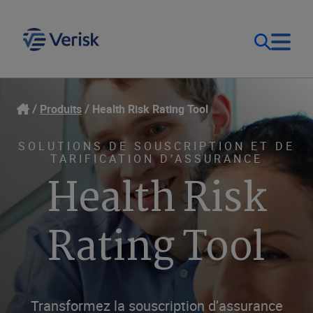
Notre objectif
Ouverture de session
Produits
Health Risk Rating Tool
Contact Us
Nos solutions
SOLUTIONS DE SOUSCRIPTION ET DE
TARIFICATION D’ASSURANCE
Health Risk
Canada (FR)
Ressources
Rating Tool
Entreprise
Transformez la souscription d’assurance