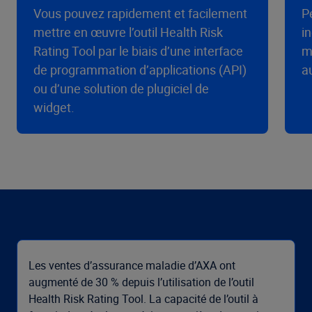
Vous pouvez rapidement et facilement
P
mettre en œuvre l’outil Health Risk
i
Rating Tool par le biais d’une interface
m
de programmation d’applications (API)
a
ou d’une solution de plugiciel de
widget.
Les ventes d’assurance maladie d’AXA ont
augmenté de 30 % depuis l’utilisation de l’outil
Health Risk Rating Tool. La capacité de l’outil à