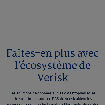
i
Faites-en plus avec
l’écosystème de
Verisk
Les solutions de données sur les catastrophes et les
sinistres importants de PCS de Verisk aident les
assureurs à comprendre la portée et les implications des