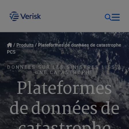
Notre objectif
Ouverture de session
Produits
Plateformes de données de catastrophe
PCS
Contact Us
Nos solutions
DONNÉES SUR LES SINISTRES LIÉS À
UNE CATASTROPHE
Canada (FR)
Ressources
Plateformes
Entreprise
de données de