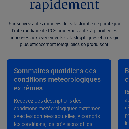
rapidement
Souscrivez à des données de catastrophe de pointe par
l’intermédiaire de PCS pour vous aider à planifier les
réponses aux événements catastrophiques et à réagir
plus efficacement lorsqu’elles se produisent.
Sommaires quotidiens des
B
conditions météorologiques
c
extrêmes
R
a
Recevez des descriptions des
r
conditions météorologiques extrêmes
p
avec les données actuelles, y compris
i
les conditions, les prévisions et les