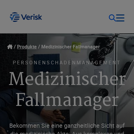
Unsere Lösungen
Kontakt
Produkte
Medizinischer Fallmanager
Deutschland (DE)
Ressourcen
PERSONENSCHADENMANAGEMENT
Medizinischer
Unternehmen
Fallmanager
Bekommen Sie eine ganzheitliche Sicht auf
die medizinische Akte: Aus komplexen und