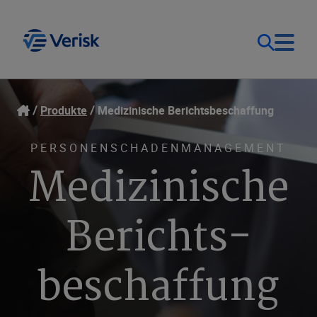
Unsere Lösungen
Kontakt
Produkte
Medizinische Berichtsbeschaffung
Deutschland (DE)
Ressourcen
PERSONENSCHADENMANAGEMENT
Medizinische
Unternehmen
Berichts­
beschaffung