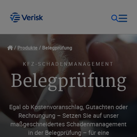
Unsere Lösungen
Kontakt
Produkte
Belegprüfung
Deutschland (DE)
Ressourcen
KFZ-SCHADENMANAGEMENT
Belegprüfung
Unternehmen
Egal ob Kostenvoranschlag, Gutachten oder
Rechnungung – Setzen Sie auf unser
maßgeschneidertes Schadenmanagement
in der Belegprüfung – für eine