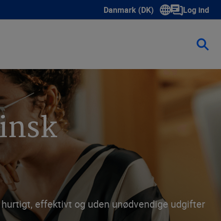
Danmark (DK)
Log ind
Show submenu for language sele
insk
urtigt, effektivt og uden unødvendige udgifter