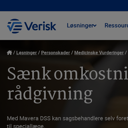
Løsninger
Ressour
Løsninger
Personskader
Medicinske Vurderinger
Sænk omkostnin
rådgivning
Med Mavera DSS kan sagsbehandlere selv foretag
til speciallæge.