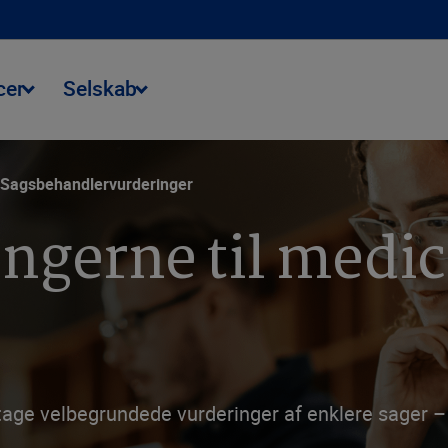
cer
Selskab
Sagsbehandlervurderinger
gerne til medic
e velbegrundede vurderinger af enklere sager – h