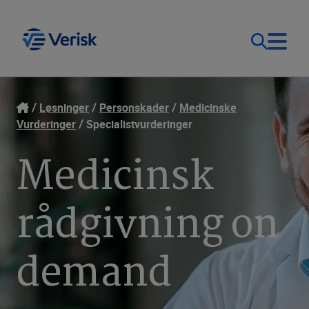
Løsninger
Kontakt
Løsninger
Personskader
Medicinske
Vurderinger
Specialistvurderinger
Log ind
Ressourcer
Medicinsk
Danmark (DK)
Selskab
rådgivning on
demand