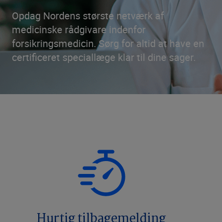
Opdag Nordens største netværk af
medicinske rådgivare indenfor
forsikringsmedicin. Sørg for altid at have en
certificeret speciallæge klar til dine sager.
Hurtig tilbagemelding