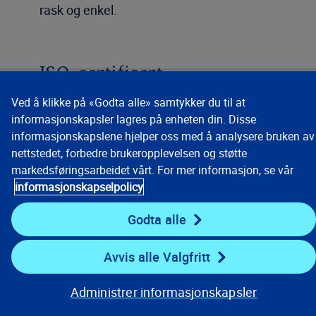
rask og enkel.
ISO-sertifisert
datasikkerhet
Ved å klikke på «Godta alle» samtykker du til at
Mavera er ISO 27001-sertifisert, noe som
informasjonskapsler lagres på enheten din. Disse
informasjonskapslene hjelper oss med å analysere bruken av
bekrefter at informasjonssikkerhet er høyt
nettstedet, forbedre brukeropplevelsen og støtte
prioritert. Dine sensitive data håndteres
markedsføringsarbeidet vårt. For mer informasjon, se vår
trygt og i tråd med bransjens strengeste
informasjonskapselpolicy
standarder. Systemet tilbyr blant annet
sikker innlogging, tofaktorautentisering
Godta alle
(2FA), integrasjonsmuligheter og SSO,
samt funksjoner som skjermblokkering og
Avvis alle Valgfritt
tilgangsbegrensning utenfor EU.
Administrer informasjonskapsler