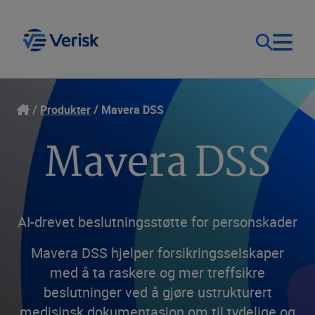
Løsninger
Kontakt
Produkter
Mavera DSS
Mavera DSS
Logg inn
Ressurser
Norge (NB)
Bedrift
AI-drevet beslutningsstøtte for personskader
Mavera DSS hjelper forsikringsselskaper
med å ta raskere og mer treffsikre
beslutninger ved å gjøre ustrukturert
medisinsk dokumentasjon om til tydelige og