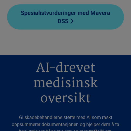
Spesialistvurderinger med Mavera
DSS
AI-drevet
medisinsk
oversikt
Gi skadebehandlerne støtte med AI som raskt
oppsummerer dokumentasjonen og hjelper dem å ta