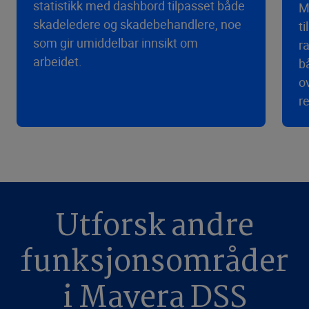
statistikk med dashbord tilpasset både
M
skadeledere og skadebehandlere, noe
t
som gir umiddelbar innsikt om
r
arbeidet.
b
o
r
Utforsk andre
funksjonsområder
i Mavera DSS