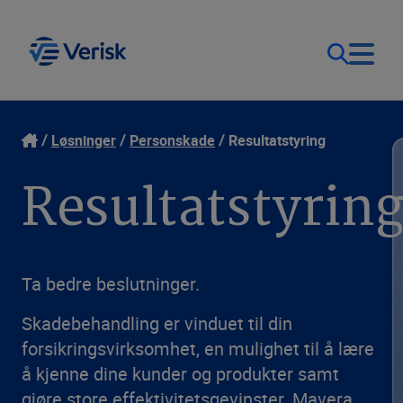
Løsninger
Kontakt
Løsninger
Personskade
Resultatstyring
Resultatstyrin
Logg inn
Ressurser
Norge (NB)
Bedrift
Ta bedre beslutninger.
Skadebehandling er vinduet til din
forsikringsvirksomhet, en mulighet til å lære
å kjenne dine kunder og produkter samt
gjøre store effektivitetsgevinster. Mavera