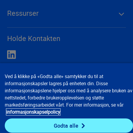
Ressurser
Holde Kontakten
Ved å klikke på «Godta alle» samtykker du til at
informasjonskapsler lagres på enheten din. Disse
informasjonskapslene hjelper oss med å analysere bruken av
nettstedet, forbedre brukeropplevelsen og støtte
markedsføringsarbeidet vårt. For mer informasjon, se vår
Kontakt
Personvernerklæringer
Vilkår for bruk
informasjonskapselpolicy
Preferanser for informasjonskapsler
© 2008, 2026
Verisk Analytics, Inc. Alle rettigheter forbeholdt.
Godta alle