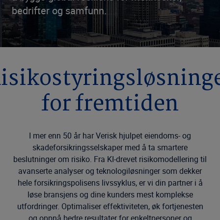
bedrifter og samfunn.
isikostyringsløsning
for fremtiden
I mer enn 50 år har Verisk hjulpet eiendoms- og
skadeforsikringsselskaper med å ta smartere
beslutninger om risiko. Fra KI-drevet risikomodellering til
avanserte analyser og teknologiløsninger som dekker
hele forsikringspolisens livssyklus, er vi din partner i å
løse bransjens og dine kunders mest komplekse
utfordringer. Optimaliser effektiviteten, øk fortjenesten
og oppnå bedre resultater for enkeltpersoner og