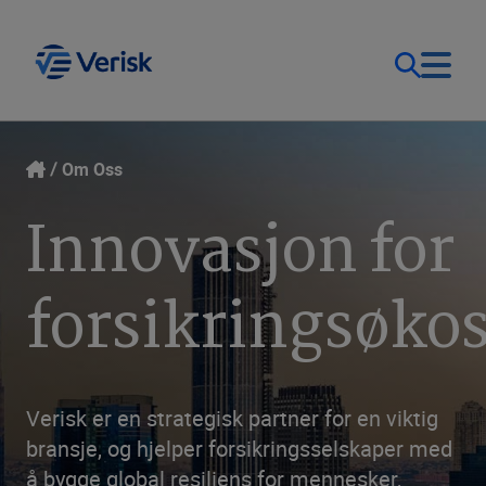
Løsninger
Kontakt
Om Oss
Innovasjon for
Logg inn
Ressurser
forsikringsøko
Norge (NB)
Bedrift
Verisk er en strategisk partner for en viktig
bransje, og hjelper forsikringsselskaper med
å bygge global resiliens for mennesker,