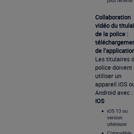
plus récente
Collaboration
vidéo du titula
de la police :
téléchargeme
de l’applicatio
Les titulaires 
police doivent
utiliser un
appareil iOS o
Android avec :
IOS
iOS 13 ou
version
ultérieure
Compatible