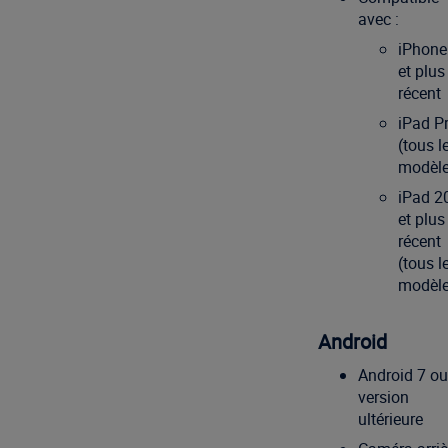
avec :
iPhone
et plus
récent
iPad P
(tous l
modèle
iPad 2
et plus
récent
(tous l
modèle
Android
Android 7 ou
version
ultérieure