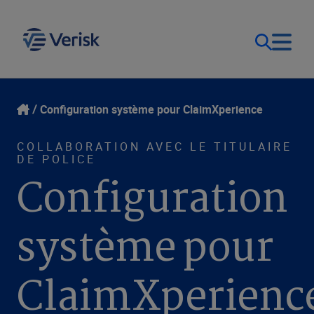
Notre objectif
Ouverture de session
Configuration système pour ClaimXperience
Contact Us
Nos solutions
COLLABORATION AVEC LE TITULAIRE
DE POLICE
Configuration
Canada (FR)
Ressources
système pour
Entreprise
ClaimXperienc