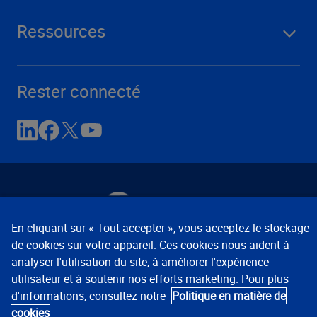
Ressources
Rester connecté
En cliquant sur « Tout accepter », vous acceptez le stockage
de cookies sur votre appareil. Ces cookies nous aident à
Avis de confidentialité
Conditions d’utilisation
analyser l'utilisation du site, à améliorer l'expérience
Préférences relatives aux témoins
© 2008, 2026
utilisateur et à soutenir nos efforts marketing. Pour plus
Verisk Analytics, Inc. Tous droits réservés.
d'informations, consultez notre
Politique en matière de
cookies
États-Unis :
1 800 888-4476
Mondial :