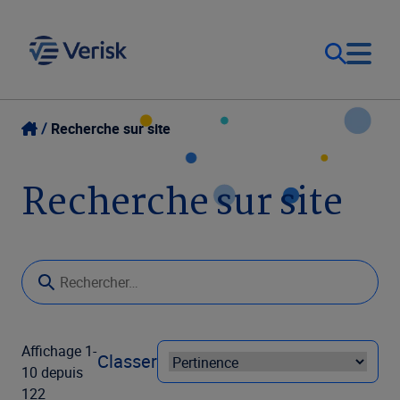
Notre objectif
Ouverture de session
Recherche sur site
Contact Us
Nos solutions
Recherche sur site
Canada (FR)
Ressources
Entreprise
Affichage 1-
Classer
10 depuis
122