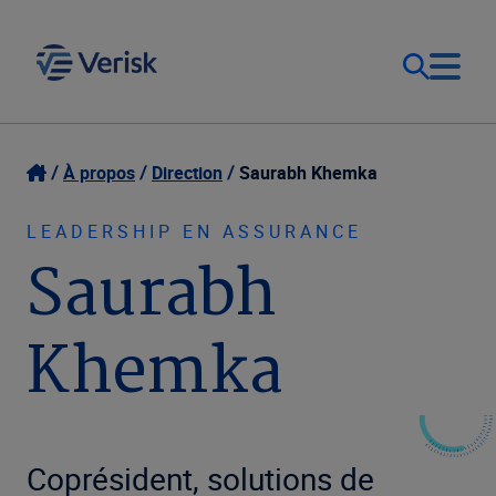
Notre objectif
Ouverture de session
À propos
Direction
Saurabh Khemka
Contact Us
Nos solutions
LEADERSHIP EN ASSURANCE
Saurabh
Canada (FR)
Ressources
Khemka
Entreprise
Coprésident, solutions de