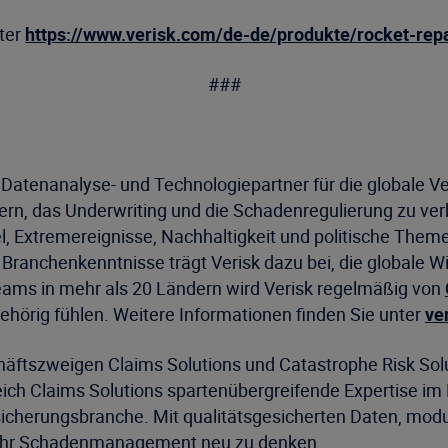
nter
https://www.verisk.com/de-de/produkte/rocket-repa
###
er Datenanalyse- und Technologiepartner für die globale
eigern, das Underwriting und die Schadenregulierung zu v
 Extremereignisse, Nachhaltigkeit und politische Themen
Branchenkenntnisse trägt Verisk dazu bei, die globale W
ams in mehr als 20 Ländern wird Verisk regelmäßig von
ugehörig fühlen. Weitere Informationen finden Sie unter
ve
äftszweigen Claims Solutions und Catastrophe Risk Solut
reich Claims Solutions spartenübergreifende Expertise
sicherungsbranche. Mit qualitätsgesicherten Daten, modu
n, ihr Schadenmanagement neu zu denken.