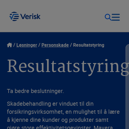
Løsninger
Kontakt
Løsninger
Personskade
Resultatstyring
Resultatstyrin
Logg inn
Ressurser
Norge (NB)
Bedrift
Ta bedre beslutninger.
Skadebehandling er vinduet til din
forsikringsvirksomhet, en mulighet til å lære
å kjenne dine kunder og produkter samt
gjøre store effektivitetsgevinster. Mavera