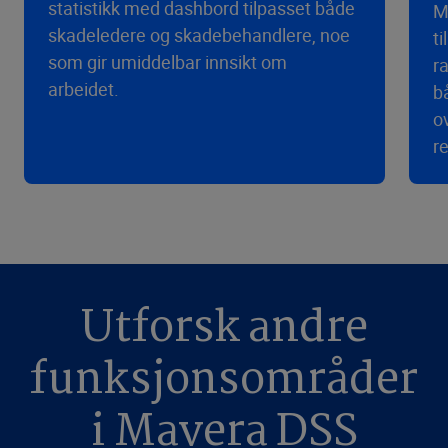
statistikk med dashbord tilpasset både
M
skadeledere og skadebehandlere, noe
t
som gir umiddelbar innsikt om
r
arbeidet.
b
o
r
Utforsk andre
funksjonsområder
i Mavera DSS