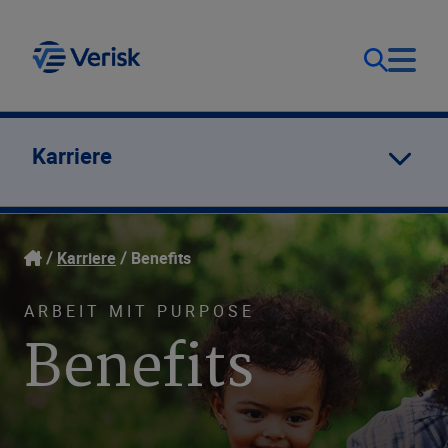
Unsere Lösungen
Kontakt
Karriere
Deutschland (DE)
Ressourcen
Karriere
Benefits
Unternehmen
ARBEIT MIT PURPOSE
Benefits