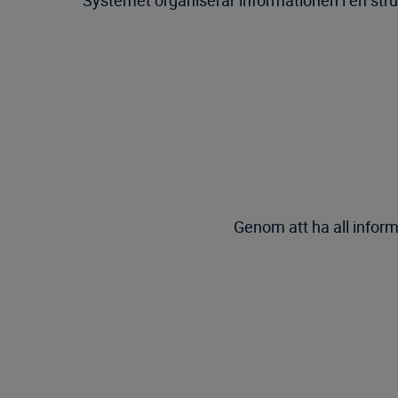
Systemet organiserar informationen i en struk
Genom att ha all informa