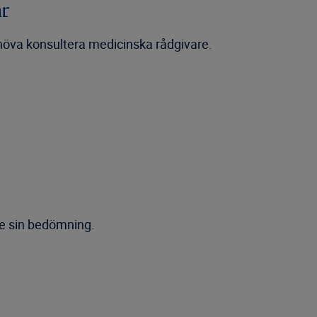
ar
ehöva konsultera medicinska rådgivare.
 ge sin bedömning.