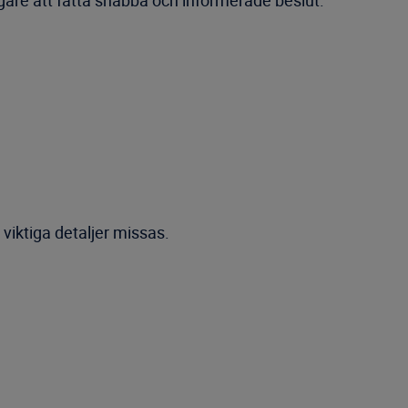
ggare att fatta snabba och informerade beslut.
 viktiga detaljer missas.