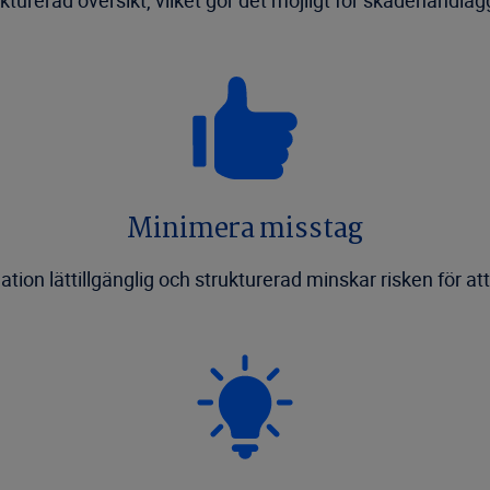
turerad översikt, vilket gör det möjligt för skadehandlä
Minimera misstag
tion lättillgänglig och strukturerad minskar risken för att