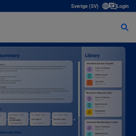
Sverige (SV)
Login
Show submenu for language s