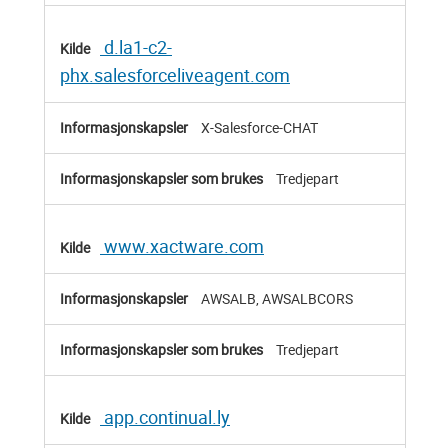
d.la1-c2-
phx.salesforceliveagent.com
X-Salesforce-CHAT
Tredjepart
www.xactware.com
AWSALB, AWSALBCORS
Tredjepart
app.continual.ly