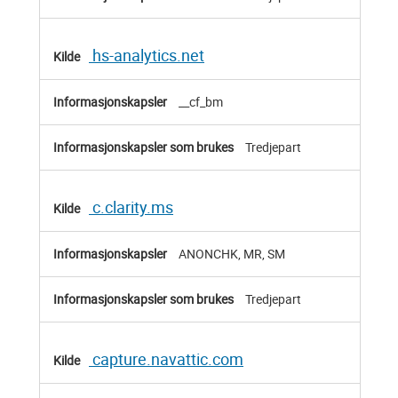
hs-analytics.net
__cf_bm
Tredjepart
c.clarity.ms
ANONCHK, MR, SM
Tredjepart
capture.navattic.com