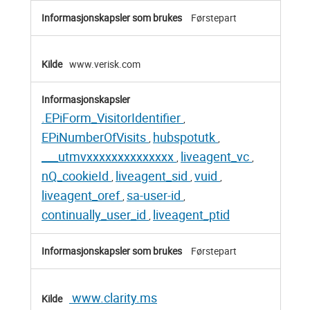
Førstepart
www.verisk.com
.EPiForm_VisitorIdentifier
,
EPiNumberOfVisits
hubspotutk
,
,
___utmvxxxxxxxxxxxxxx
liveagent_vc
,
,
nQ_cookieId
liveagent_sid
vuid
,
,
,
liveagent_oref
sa-user-id
,
,
continually_user_id
liveagent_ptid
,
Førstepart
www.clarity.ms