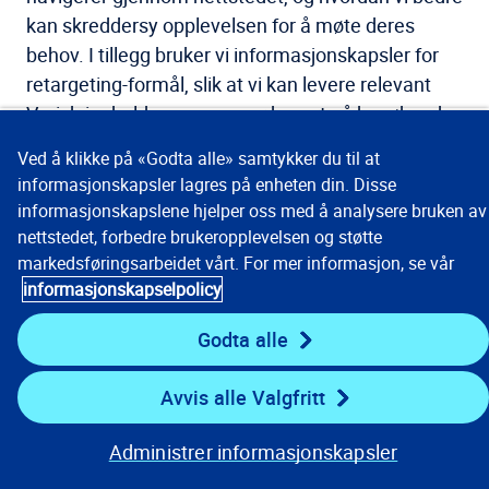
kan skreddersy opplevelsen for å møte deres
behov. I tillegg bruker vi informasjonskapsler for
retargeting-formål, slik at vi kan levere relevant
Verisk-innhold og -annonser basert på besøkendes
samhandling med nettstedet. Selv om vi kan
Ved å klikke på «Godta alle» samtykker du til at
bruke retargeting for å vise relevant Verisk-innhold
informasjonskapsler lagres på enheten din. Disse
basert på dine tidligere besøk, deltar vi ikke i
informasjonskapslene hjelper oss med å analysere bruken av
annonseringsnettverk eller deler dine
nettstedet, forbedre brukeropplevelsen og støtte
personopplysninger med tredjeparter for deres
markedsføringsarbeidet vårt. For mer informasjon, se vår
informasjonskapselpolicy
egne annonserings- eller markedsføringsformål. I
tillegg, hvis du bruker funksjoner fra tredjeparter
Godta alle
på nettstedet, for eksempel integrering med
sosiale medier eller innebygde videoplattformer,
Avvis alle Valgfritt
kan disse leverandørene plassere sine egne
målrettede informasjonskapsler. Disse
Administrer informasjonskapsler
informasjonskapslene kan brukes til å vise deg