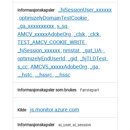
_hjSessionUser_xxxxxx
optimizelyDomainTestCookie
,
,
_ga_xxxxxxxxxx
s_sq
,
,
AMCV_xxxxxAdobeOrg
_clsk
_clck
,
,
,
TEST_AMCV_COOKIE_WRITE
,
_hjSession_xxxxxx
nmstat
_gat_UA-
,
,
,
optimizelyEndUserId
_gid
_hjTLDTest
,
,
,
s_cc
AMCVS_xxxxxAdobeOrg
_ga
,
,
,
__hstc
__hssrc
__hssc
,
,
Førstepart
js.monitor.azure.com
ai_user, ai_session