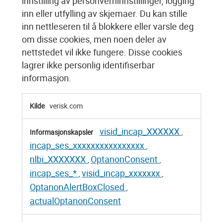
innstilling av personverninnstillinger, logging
inn eller utfylling av skjemaer. Du kan stille
inn nettleseren til å blokkere eller varsle deg
om disse cookies, men noen deler av
nettstedet vil ikke fungere. Disse cookies
lagrer ikke personlig identifiserbar
informasjon.
Strengt
verisk.com
nødvendige
cookies
visid_incap_XXXXXX
,
incap_ses_xxxxxxxxxxxxxxxx
,
nlbi_XXXXXXX
OptanonConsent
,
,
incap_ses_*
visid_incap_xxxxxxx
,
,
OptanonAlertBoxClosed
,
actualOptanonConsent