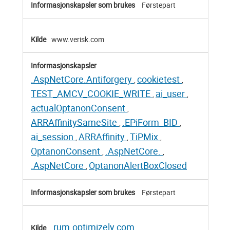
Førstepart
www.verisk.com
.AspNetCore.Antiforgery
cookietest
,
,
TEST_AMCV_COOKIE_WRITE
ai_user
,
,
actualOptanonConsent
,
ARRAffinitySameSite
.EPiForm_BID
,
,
ai_session
ARRAffinity
TiPMix
,
,
,
OptanonConsent
.AspNetCore.
,
,
.AspNetCore
OptanonAlertBoxClosed
,
Førstepart
rum.optimizely.com