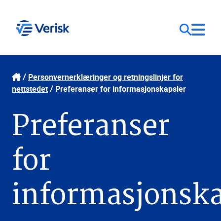
Løsninger
Kontakt
Personvernerklæringer og retningslinjer for
nettstedet
Preferanser for informasjonskapsler
Logg inn
Ressurser
Preferanser
Norge (NB)
Bedrift
for
informasjonska