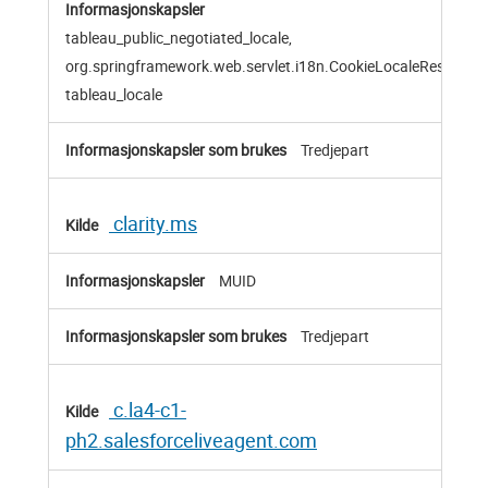
tableau_public_negotiated_locale,
org.springframework.web.servlet.i18n.CookieLocaleResolver
tableau_locale
Tredjepart
clarity.ms
MUID
Tredjepart
c.la4-c1-
ph2.salesforceliveagent.com