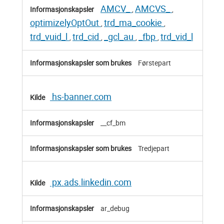
AMCV_
AMCVS_
,
,
optimizelyOptOut
trd_ma_cookie
,
,
trd_vuid_l
trd_cid
_gcl_au
_fbp
trd_vid_l
,
,
,
,
Førstepart
hs-banner.com
__cf_bm
Tredjepart
px.ads.linkedin.com
ar_debug