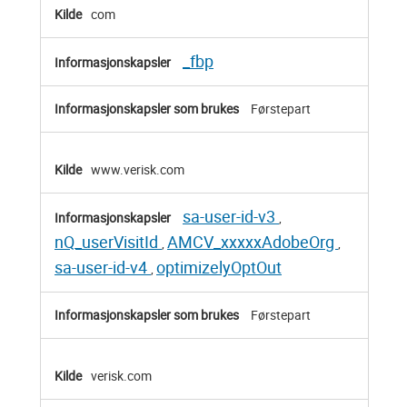
Målrettede
com
informasjonskapsler
_fbp
Førstepart
www.verisk.com
sa-user-id-v3
,
nQ_userVisitId
AMCV_xxxxxAdobeOrg
,
,
sa-user-id-v4
optimizelyOptOut
,
Førstepart
verisk.com