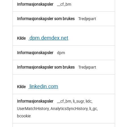
__cf_bm
Tredjepart
dpm.demdex.net
dpm
Tredjepart
linkedin.com
__cf_bm, li_sugr, lidc,
UserMatchHistory, AnalyticsSyncHistory, li_gc,
bcookie