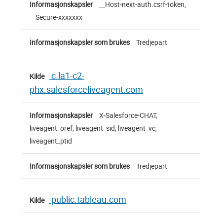
__Host-next-auth.csrf-token,
__Secure-xxxxxxx
Tredjepart
c.la1-c2-
phx.salesforceliveagent.com
X-Salesforce-CHAT,
liveagent_oref, liveagent_sid, liveagent_vc,
liveagent_ptid
Tredjepart
public.tableau.com