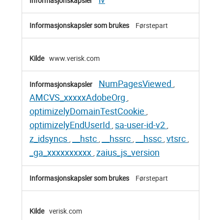
Førstepart
www.verisk.com
NumPagesViewed
,
AMCVS_xxxxxAdobeOrg
,
optimizelyDomainTestCookie
,
optimizelyEndUserId
sa-user-id-v2
,
,
z_idsyncs
__hstc
__hssrc
__hssc
vtsrc
,
,
,
,
,
_ga_xxxxxxxxxx
zaius_js_version
,
Førstepart
verisk.com