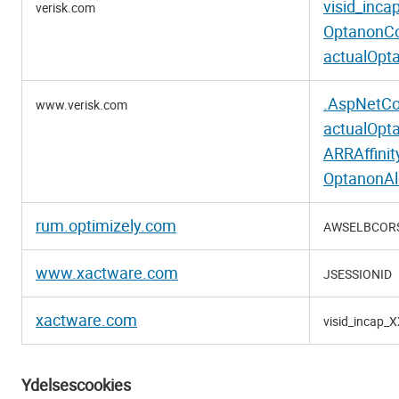
visid_inc
verisk.com
nødvendige
OptanonC
cookies
actualOpt
.AspNetCo
www.verisk.com
actualOpt
ARRAffini
OptanonAl
rum.optimizely.com
AWSELBCOR
www.xactware.com
JSESSIONID
xactware.com
visid_incap_
Ydelsescookies