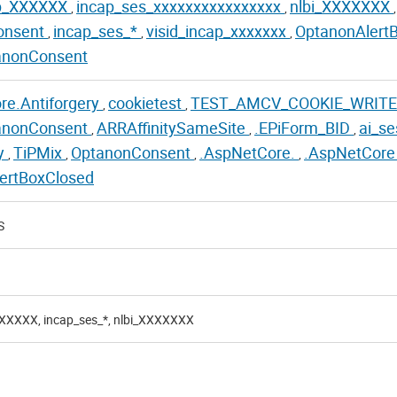
ap_XXXXXX
incap_ses_xxxxxxxxxxxxxxxx
nlbi_XXXXXXX
,
,
,
onsent
incap_ses_*
visid_incap_xxxxxxx
OptanonAlert
,
,
,
anonConsent
re.Antiforgery
cookietest
TEST_AMCV_COOKIE_WRIT
,
,
anonConsent
ARRAffinitySameSite
.EPiForm_BID
ai_s
,
,
,
ty
TiPMix
OptanonConsent
.AspNetCore.
.AspNetCor
,
,
,
,
ertBoxClosed
S
XXXXXX, incap_ses_*, nlbi_XXXXXXX