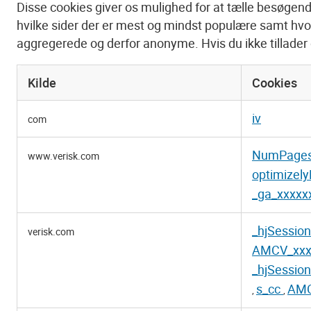
Disse cookies giver os mulighed for at tælle besøgend
hvilke sider der er mest og mindst populære samt hv
aggregerede og derfor anonyme. Hvis du ikke tillader 
Kilde
Cookies
Ydelsescookies
iv
com
NumPage
www.verisk.com
optimizel
_ga_xxxxx
_hjSessio
verisk.com
AMCV_xxx
_hjSessio
s_cc
AMC
,
,