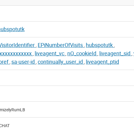
hubspotutk
isitorIdentifier
EPiNumberOfVisits
hubspotutk
,
,
,
xxxxxxxxxxxx
liveagent_vc
nQ_cookieId
liveagent_sid
,
,
,
,
oref
sa-user-id
continually_user_id
liveagent_ptid
,
,
,
imizelyRumLB
-CHAT