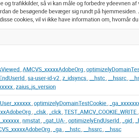
e og trafikkilder, så vi kan måle og forbedre ydeevnen a
ordan de besøgende bevæger sig rundt på hjemmesiden. Al
disse cookies, vil vi ikke have information om, hvornår 
sViewed
AMCVS_xxxxxAdobeOrg
optimizelyDomainTe
,
,
yEndUserId
sa-user-id-v2
z_idsyncs
__hstc
__hssrc
__h
,
,
,
,
,
xxxxx
zaius_js_version
,
nUser_xxxxxx
optimizelyDomainTestCookie
_ga_xxxxxx
,
,
xxAdobeOrg
_clsk
_clck
TEST_AMCV_COOKIE_WRITE
,
,
,
,
n_xxxxxx
nmstat
_gat_UA-
optimizelyEndUserId
_gid
_
,
,
,
,
,
VS_xxxxxAdobeOrg
_ga
__hstc
__hssrc
__hssc
,
,
,
,