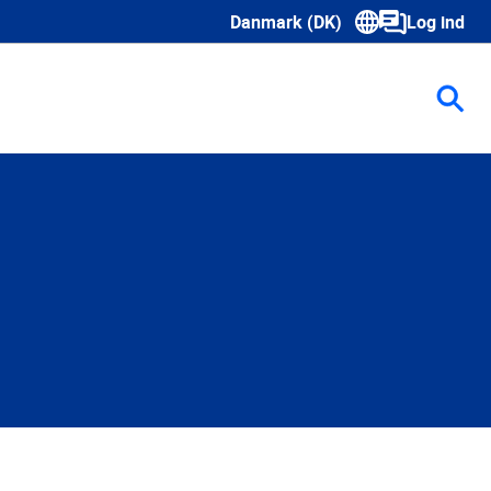
Danmark (DK)
Log ind
Show submenu for language sele