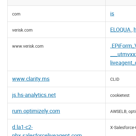
Funktionelle
is
com
cookies
ELOQUA
verisk.com
,
.EPiForm_V
www.verisk.com
___utmvxx
liveagent_
www.clarity.ms
CLID
js.hs-analytics.net
cookietest
rum.optimizely.com
AWSELB, opt
d.la1-c2-
X-Salesforce
phx.salesforceliveagent.com