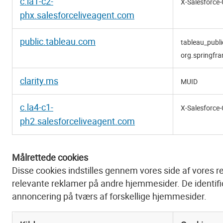
c.la1-c2-
X-Salesforce-C
phx.salesforceliveagent.com
public.tableau.com
tableau_publi
org.springfr
clarity.ms
MUID
c.la4-c1-
X-Salesforce
ph2.salesforceliveagent.com
Målrettede cookies
Disse cookies indstilles gennem vores side af vores re
relevante reklamer på andre hjemmesider. De identifice
annoncering på tværs af forskellige hjemmesider.