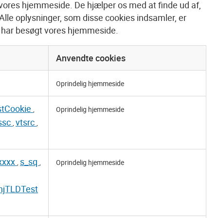
f vores hjemmeside. De hjælper os med at finde ud af,
le oplysninger, som disse cookies indsamler, er
du har besøgt vores hjemmeside.
Anvendte cookies
Oprindelig hjemmeside
stCookie
,
Oprindelig hjemmeside
ssc
vtsrc
,
,
xxxx
s_sq
,
,
Oprindelig hjemmeside
hjTLDTest