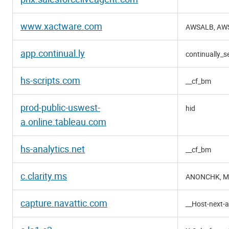
www.xactware.com
AWSALB, AW
app.continual.ly
continually_s
hs-scripts.com
__cf_bm
prod-public-uswest-
hid
a.online.tableau.com
hs-analytics.net
__cf_bm
c.clarity.ms
ANONCHK, M
capture.navattic.com
__Host-next-a