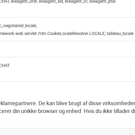
HAT, liveagent_oref, liveagent_sid, liveagent_vc, liveagent_ptid
c_negotiated_locale,
amework.web.servlet.i18n.CookieLocaleResolver.LOCALE, tableau_locale
-CHAT
klamepartnere. De kan blive brugt af disse virksomheder ti
rer din unikke browser og enhed. Hvis du ikke tillader di