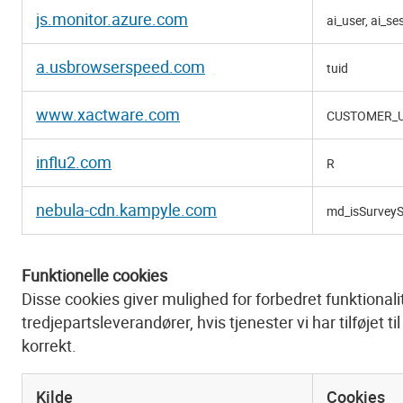
js.monitor.azure.com
ai_user, ai_se
a.usbrowserspeed.com
tuid
www.xactware.com
CUSTOMER_U
influ2.com
R
nebula-cdn.kampyle.com
md_isSurveyS
Funktionelle cookies
Disse cookies giver mulighed for forbedret funktionalite
tredjepartsleverandører, hvis tjenester vi har tilføjet t
korrekt.
Kilde
Cookies