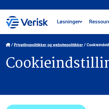
Løsninger
Ressour
Privatlivspolitikker og websitepolitikker
Cookieindstil
Cookieindstilli