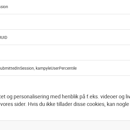
ssion
UID
ubmittedInSession, kampyleUserPercentile
t og personalisering med henblik på f.eks. videoer og live 
il vores sider. Hvis du ikke tillader disse cookies, kan nogle