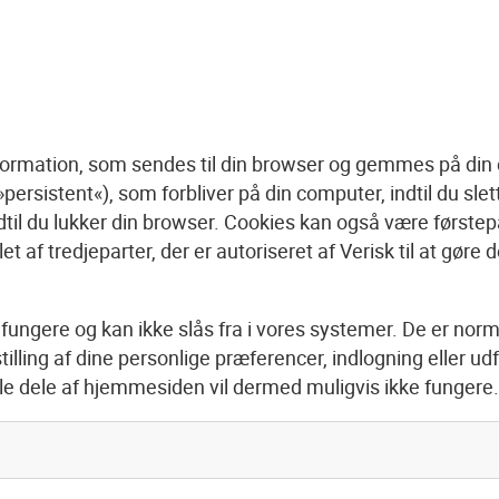
formation, som sendes til din browser og gemmes på din 
rsistent«), som forbliver på din computer, indtil du sle
dtil du lukker din browser. Cookies kan også være førstepa
t af tredjeparter, der er autoriseret af Verisk til at gøre d
ungere og kan ikke slås fra i vores systemer. De er norma
illing af dine personlige præferencer, indlogning eller udfy
le dele af hjemmesiden vil dermed muligvis ikke fungere.