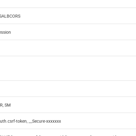
SALBCORS
ession
R, SM
uth.csrf-token, __Secure-xxxxxxx