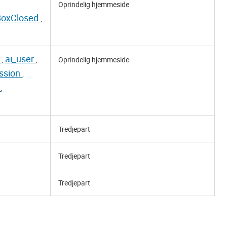
Oprindelig hjemmeside
BoxClosed
,
E
ai_user
,
,
Oprindelig hjemmeside
ession
,
e
,
Tredjepart
Tredjepart
Tredjepart