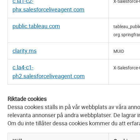
c.la1-c2-
X-Salesforce-C
phx.salesforceliveagent.com
public.tableau.com
tableau_publi
org.springfr
clarity.ms
MUID
c.la4-c1-
X-Salesforce
ph2.salesforceliveagent.com
Riktade cookies
Dessa cookies ställs in på vår webbplats av våra anno
relevanta annonser på andra webbplatser. De lagrar in
Om du inte tillåter dessa cookies kommer du att erfar