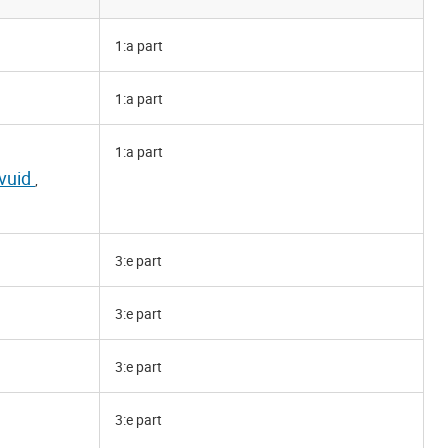
1:a part
1:a part
1:a part
vuid
,
3:e part
3:e part
3:e part
3:e part