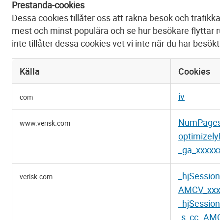
Prestanda-cookies
Dessa cookies tillåter oss att räkna besök och trafikkä
mest och minst populära och se hur besökare flyttar
inte tillåter dessa cookies vet vi inte när du har besök
Källa
Cookies
Prestanda-
iv
com
cookies
NumPage
www.verisk.com
optimizel
_ga_xxxxx
_hjSessio
verisk.com
AMCV_xxx
_hjSessio
s_cc
AMC
,
,