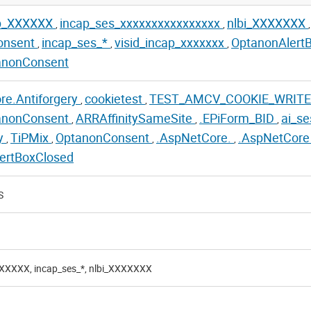
ap_XXXXXX
incap_ses_xxxxxxxxxxxxxxxx
nlbi_XXXXXXX
,
,
,
onsent
incap_ses_*
visid_incap_xxxxxxx
OptanonAlert
,
,
,
anonConsent
re.Antiforgery
cookietest
TEST_AMCV_COOKIE_WRIT
,
,
anonConsent
ARRAffinitySameSite
.EPiForm_BID
ai_s
,
,
,
ty
TiPMix
OptanonConsent
.AspNetCore.
.AspNetCor
,
,
,
,
ertBoxClosed
S
XXXXXX, incap_ses_*, nlbi_XXXXXXX