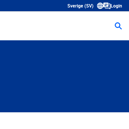
Sverige (SV)
Login
Show submenu for language s