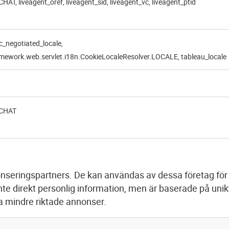
HAT, liveagent_oref, liveagent_sid, liveagent_vc, liveagent_ptid
c_negotiated_locale,
amework.web.servlet.i18n.CookieLocaleResolver.LOCALE, tableau_locale
-CHAT
nseringspartners. De kan användas av dessa företag för at
te direkt personlig information, men är baserade på unik
a mindre riktade annonser.