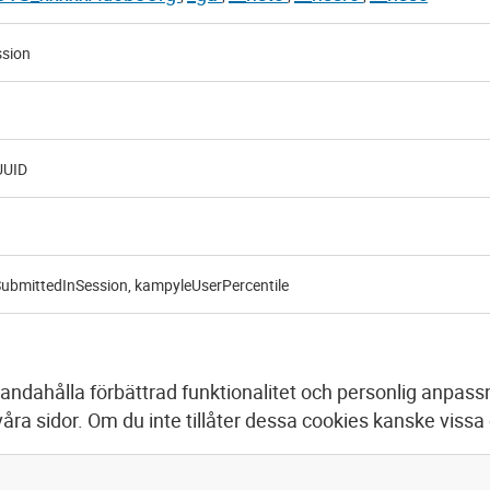
ssion
UID
ubmittedInSession, kampyleUserPercentile
handahålla förbättrad funktionalitet och personlig anpassn
å våra sidor. Om du inte tillåter dessa cookies kanske vissa