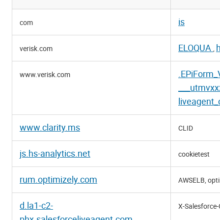
Funktionella
is
com
cookies
ELOQUA
verisk.com
,
.EPiForm_V
www.verisk.com
___utmvxx
liveagent_
www.clarity.ms
CLID
js.hs-analytics.net
cookietest
rum.optimizely.com
AWSELB, opt
d.la1-c2-
X-Salesforce
phx.salesforceliveagent.com