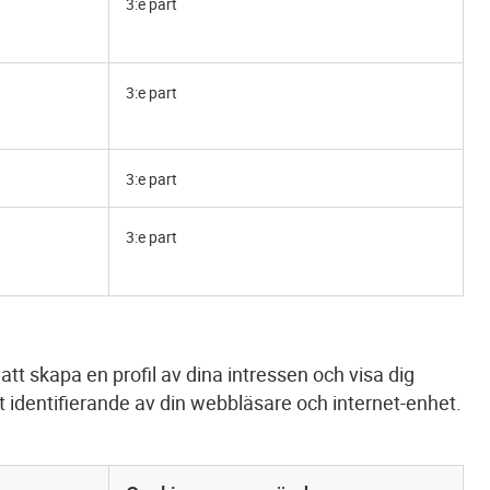
3:e part
3:e part
3:e part
3:e part
t skapa en profil av dina intressen och visa dig
t identifierande av din webbläsare och internet-enhet.