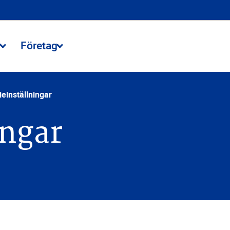
r
Företag
einställningar
ingar