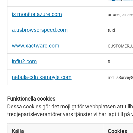
js.monitor.azure.com
ai_user, ai_se
a.usbrowserspeed.com
tuid
www.xactware.com
CUSTOMER_U
influ2.com
R
nebula-cdn.kampyle.com
md_isSurveyS
Funktionella cookies
Dessa cookies gör det möjligt för webbplatsen att till
tredjepartsleverantörer vars tjänster vi har lagt till p
Källa
Cookies