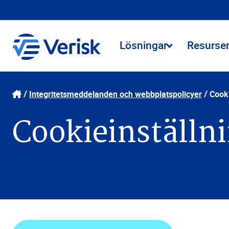
Lösningar
Resurse
Integritetsmeddelanden och webbplatspolicyer
Cooki
Cookieinställn