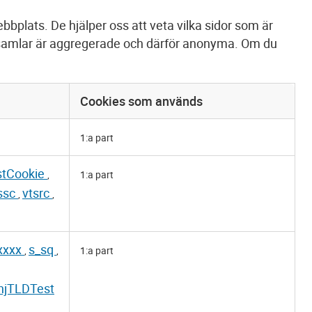
bbplats. De hjälper oss att veta vilka sidor som är
s samlar är aggregerade och därför anonyma. Om du
Cookies som används
1:a part
stCookie
,
1:a part
ssc
vtsrc
,
,
xxxx
s_sq
,
,
1:a part
hjTLDTest