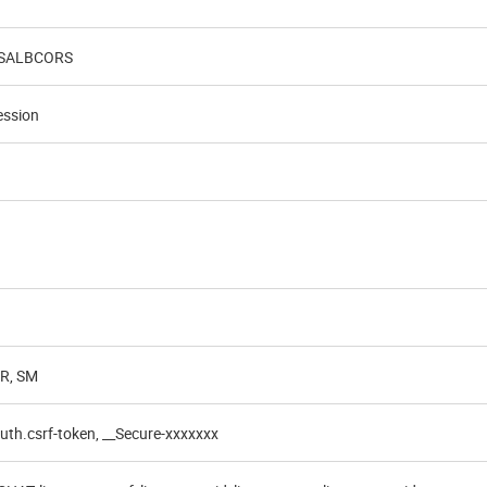
SALBCORS
ession
R, SM
uth.csrf-token, __Secure-xxxxxxx