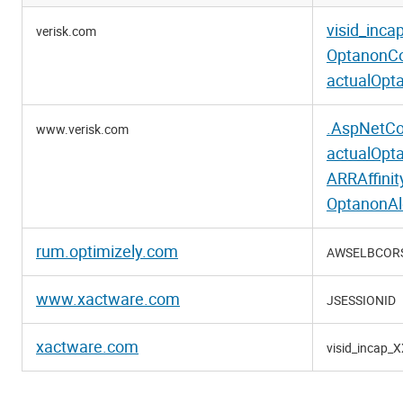
Absolut
visid_inc
verisk.com
nödvändiga
OptanonC
cookies
actualOpt
.AspNetCo
www.verisk.com
actualOpt
ARRAffini
OptanonAl
rum.optimizely.com
AWSELBCOR
www.xactware.com
JSESSIONID
xactware.com
visid_incap_