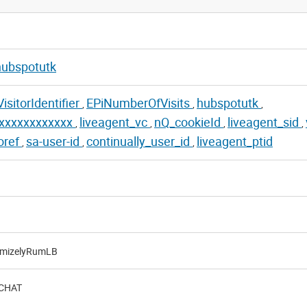
hubspotutk
isitorIdentifier
EPiNumberOfVisits
hubspotutk
,
,
,
xxxxxxxxxxxx
liveagent_vc
nQ_cookieId
liveagent_sid
,
,
,
,
oref
sa-user-id
continually_user_id
liveagent_ptid
,
,
,
imizelyRumLB
-CHAT