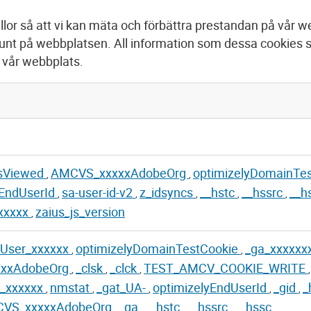
llor så att vi kan mäta och förbättra prestandan på vår we
 runt på webbplatsen. All information som dessa cookie
t vår webbplats.
sViewed
AMCVS_xxxxxAdobeOrg
optimizelyDomainTe
,
,
yEndUserId
sa-user-id-v2
z_idsyncs
__hstc
__hssrc
__h
,
,
,
,
,
xxxxx
zaius_js_version
,
nUser_xxxxxx
optimizelyDomainTestCookie
_ga_xxxxxx
,
,
xxAdobeOrg
_clsk
_clck
TEST_AMCV_COOKIE_WRITE
,
,
,
,
n_xxxxxx
nmstat
_gat_UA-
optimizelyEndUserId
_gid
_
,
,
,
,
,
VS_xxxxxAdobeOrg
_ga
__hstc
__hssrc
__hssc
,
,
,
,