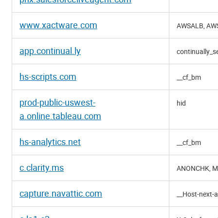
www.xactware.com
AWSALB, AW
app.continual.ly
continually_s
hs-scripts.com
__cf_bm
prod-public-uswest-
hid
a.online.tableau.com
hs-analytics.net
__cf_bm
c.clarity.ms
ANONCHK, M
capture.navattic.com
__Host-next-a