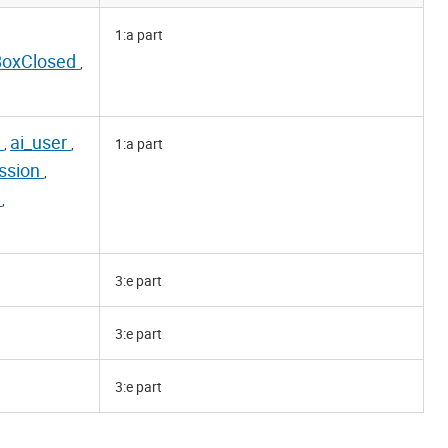
1:a part
BoxClosed
,
E
ai_user
,
,
1:a part
ession
,
e
,
3:e part
3:e part
3:e part