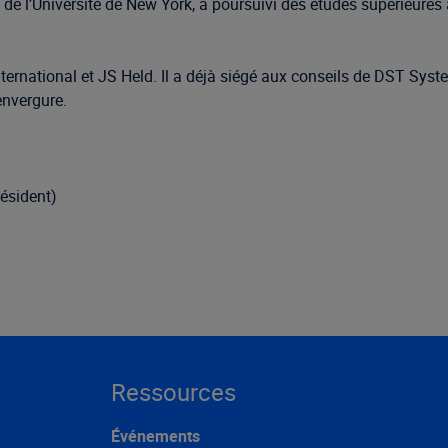
s de l’Université de New York, a poursuivi des études supérieure
ternational et JS Held. Il a déjà siégé aux conseils de DST Syst
envergure.
résident)
Ressources
Événements